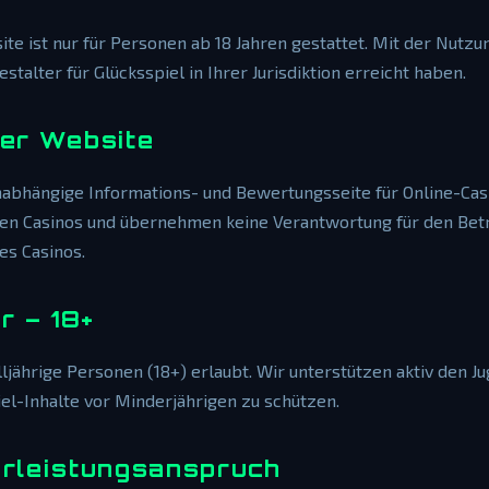
te ist nur für Personen ab 18 Jahren gestattet. Mit der Nutzun
stalter für Glücksspiel in Ihrer Jurisdiktion erreicht haben.
ser Website
nabhängige Informations- und Bewertungsseite für Online-Casi
n Casinos und übernehmen keine Verantwortung für den Betr
es Casinos.
r – 18+
olljährige Personen (18+) erlaubt. Wir unterstützen aktiv den 
iel-Inhalte vor Minderjährigen zu schützen.
hrleistungsanspruch