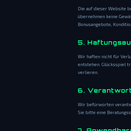
Die auf dieser Website b
übernehmen keine Gewähr 
Bonusangebote, Kondition
5. Haftungsa
Wir haften nicht für Ver
entstehen. Glücksspiel trä
verlieren.
6. Verantwort
Wir befürworten verantw
Sie bitte eine Beratungss
7. Anwendbar