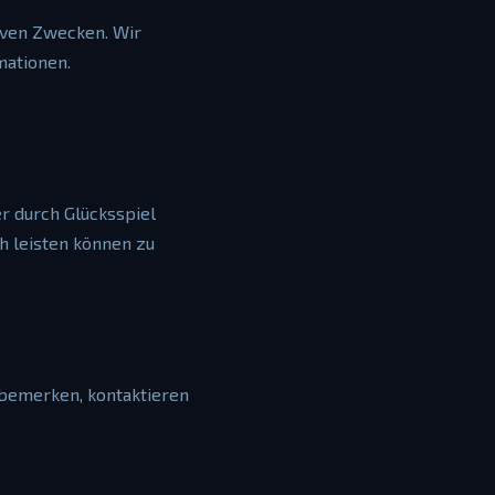
tiven Zwecken. Wir
mationen.
er durch Glücksspiel
ch leisten können zu
 bemerken, kontaktieren